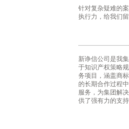
针对复杂疑难的案
执行力，给我们留
新诤信公司是我集
于知识产权策略规
务项目，涵盖商标
的长期合作过程中
服务，为集团解决
供了强有力的支持