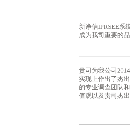
新诤信IPRSE
成为我司重要的品
贵司为我公司20
实现上作出了杰出
的专业调查团队和
值观以及贵司杰出