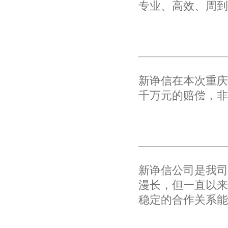
专业、
新诤信在本次重庆
千万元的赔偿，非
新诤信公司是我司
漫长，但一直以来
稳定的合作关系能