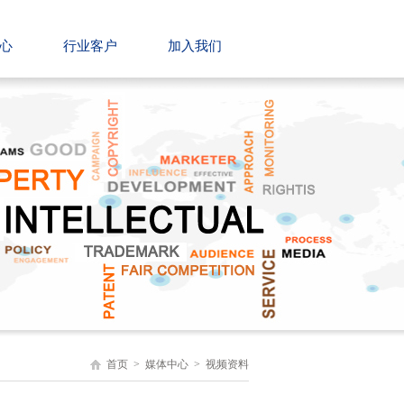
心
行业客户
加入我们
首页
>
媒体中心
> 视频资料