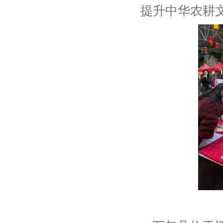
提升中华农耕