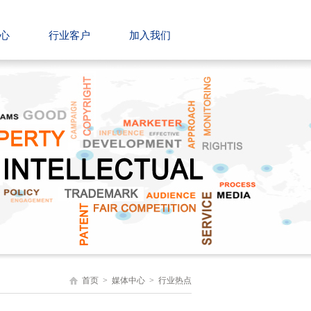
心
行业客户
加入我们
首页
>
媒体中心
> 行业热点