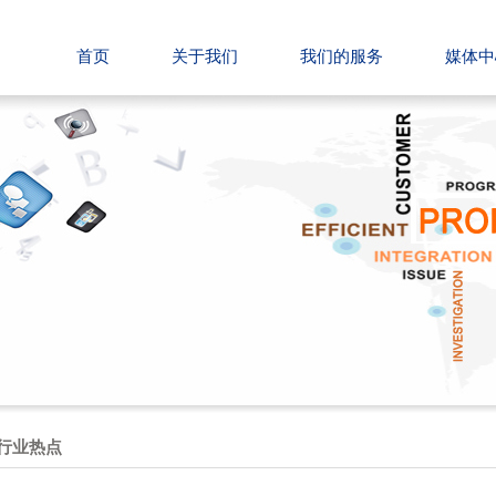
首页
关于我们
我们的服务
媒体中
行业热点