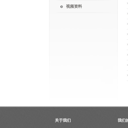
视频资料
关于我们
我们