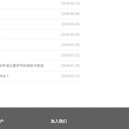
[2020-06-15]
[2020-06-08]
[2020-06-05]
[2020-06-03]
[2020-05-29]
[2020-05-22]
商标申请注册环节的资助与奖励
[2020-05-18]
何治？
[2020-05-15]
>
户
加入我们