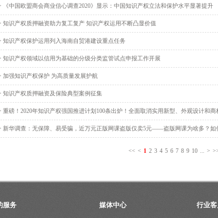
>
《中国欧盟商会商业信心调查2020》显示：中国知识产权立法和保护水平显著提升
>
知识产权质押融资助力复工复产 知识产权运用不断凸显价值
>
知识产权保护运用列入海南自贸港建设重点任务
>
知识产权领域以信用为基础的分级分类监管试点申报工作开展
>
加强知识产权保护 为高质量发展护航
>
知识产权质押融资及保险典型案例征集
>
重磅！2020年知识产权强国推进计划100条出炉！全面取消实用新型、外观设计和
>
新华调查：无保障、易受骗，近万元正版网课盗版仅卖5元——盗版网课为啥多？如
<<
<
1
2
3
4
5
6
7
8
9
10
...
>
>
的服务
媒体中心
行业客